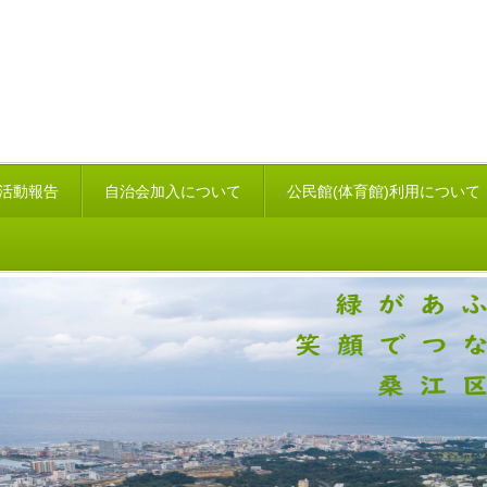
活動報告
自治会加入について
公民館(体育館)利用について